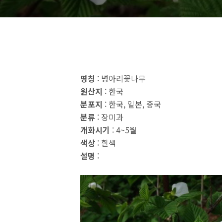
명칭
: 병아리꽃나무
원산지
: 한국
분포지
: 한국, 일본, 중국
분류
: 장미과
개화시기
: 4~5월
색상
: 흰색
설명
: