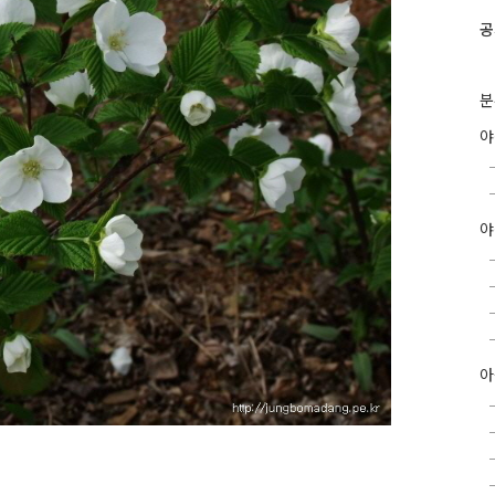
공
분
야
아