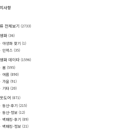
지사항
류 전체보기
(2733)
야생화
(36)
야생화 찾기
(1)
인덱스
(35)
생화 데이타
(1596)
봄
(595)
여름
(890)
가을
(91)
기타
(20)
웃도어
(871)
등산-후기
(215)
등산-정보
(12)
백패킹-후기
(89)
백패킹-정보
(21)