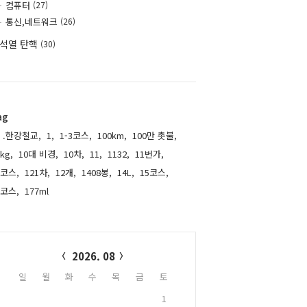
컴퓨터
(27)
통신,네트워크
(26)
석열 탄핵
(30)
ag
.한강철교,
1,
1-3코스,
100km,
100만 촛불,
kg,
10대 비경,
10차,
11,
1132,
11번가,
1코스,
121차,
12개,
1408봉,
14L,
15코스,
6코스,
177ml,
alendar
2026. 08
일
월
화
수
목
금
토
1