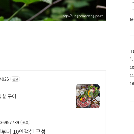
윤
T
",
10
1
64025
광고
1
겹살 구이
C
/36957739
광고
실부터 10인객실 구성