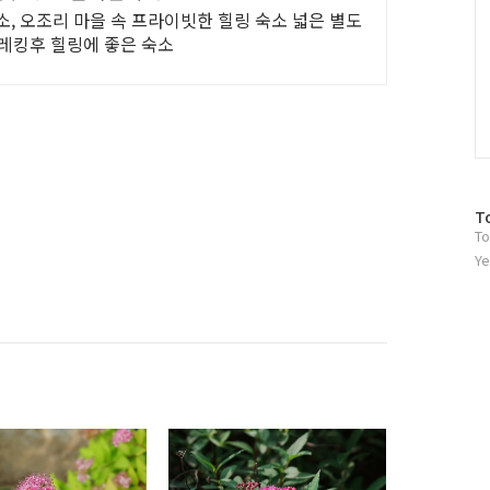
, 오조리 마을 속 프라이빗한 힐링 숙소 넓은 별도
트레킹후 힐링에 좋은 숙소
방
T
To
문
자
Ye
수