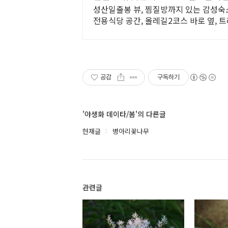
성산일출봉 뷰, 찜질방까지 있는 감성숙소
전용식당 공간, 올레길2코스 바로 옆, 
공감
구독하기
'야생화 데이타/봄'의 다른글
현재글
병아리꽃나무
관련글