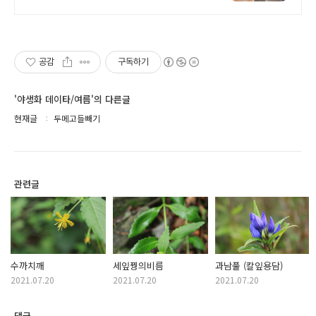
택 12인 대가족도 각자의 공간이 충
분한 제주 애월 프라이빗 독채 가족저
택
공감
구독하기
'야생화 데이타/여름'의 다른글
현재글
두메고들빼기
관련글
수까치깨
세잎꿩의비름
과남풀 (칼잎용담)
2021.07.20
2021.07.20
2021.07.20
댓글