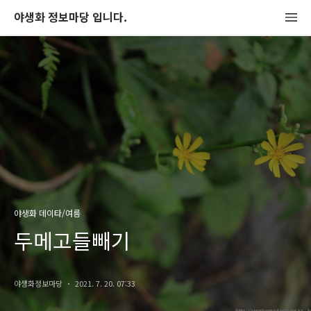
야생화 정보마당 입니다.
야생화 데이타/여름
두메고들빼기
야생화정보마당
2021. 7. 20. 07:33