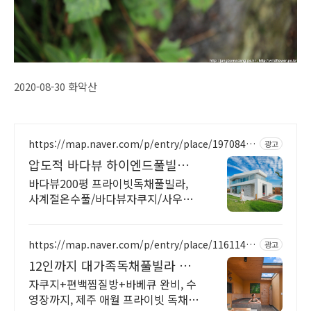
2020-08-30 화악산
https://map.naver.com/p/entry/place/19708468
광고
86
압도적 바다뷰 하이엔드풀빌라
바다뷰 자쿠지 상시 무료
바다뷰200평 프라이빗독채풀빌라,
사계절온수풀/바다뷰자쿠지/사우
나/200인치시네마 바다뷰 자쿠지 상
시 무료, 7-8월 한정 수영장포함, 핀
란드식 사우나,200평정원
https://map.naver.com/p/entry/place/11611420
광고
57
12인까지 대가족독채풀빌라 완
전독채 프라이빗 가족저택
자쿠지+편백찜질방+바베큐 완비, 수
영장까지, 제주 애월 프라이빗 독채저