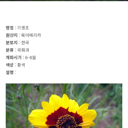
명칭
: 기생초
원산지
: 북아메리카
분포지
: 한국
분류
: 국화과
개화시기
: 6~8월
색상
: 황색
설명
: