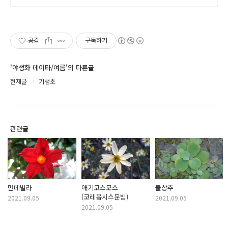
공감
구독하기
'야생화 데이타/여름'의 다른글
현재글
기생초
관련글
만데빌라
애기코스모스
물상추
(코레옵시스문빔)
2021.09.05
2021.09.05
2021.09.05