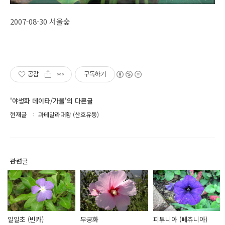
2007-08-30 서울숲
공감
구독하기
'야생화 데이타/가을'의 다른글
현재글
과테말라대황 (산호유동)
관련글
일일초 (빈카)
무궁화
피튜니아 (페츄니아)