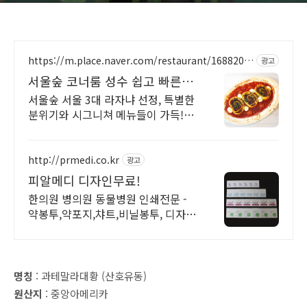
https://m.place.naver.com/restaurant/1688205
광고
316
서울숲 코너룸 성수 쉽고 빠른
네이버 예약
서울숲 서울 3대 라자냐 선정, 특별한
분위기와 시그니쳐 메뉴들이 가득!
40명까지 수용가능한 넓은 매장에서
데이트, 회식, 모임을 즐겨보세요
http://prmedi.co.kr
광고
피알메디 디자인무료!
한의원 병의원 동물병원 인쇄전문 -
약봉투,약포지,챠트,비닐봉투, 디자인
무료!
명칭
: 과테말라대황 (산호유동)
원산지
: 중앙아메리카