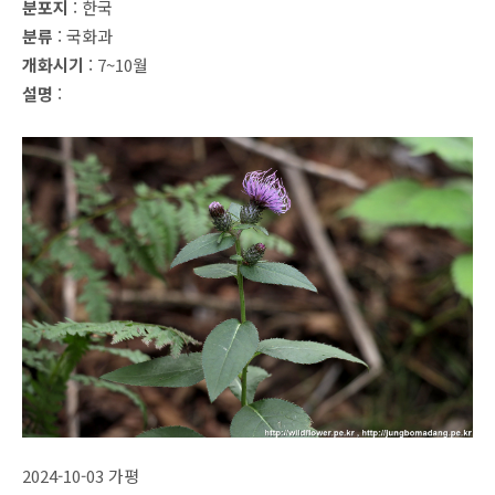
분포지
: 한국
분류
: 국화과
개화시기
: 7~10월
설명
:
2024-10-03 가평