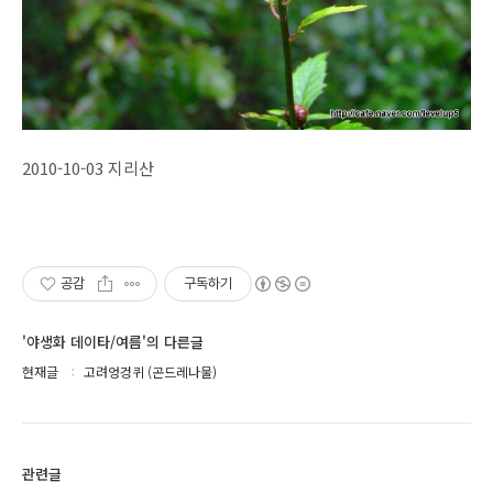
2010-10-03 지리산
공감
구독하기
'야생화 데이타/여름'의 다른글
현재글
고려엉겅퀴 (곤드레나물)
관련글