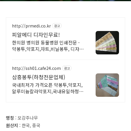
http://prmedi.co.kr
광고
피알메디 디자인무료!
한의원 병의원 동물병원 인쇄전문 -
약봉투,약포지,챠트,비닐봉투, 디자인
무료!
http://ssh01.cafe24.com
광고
삼흥봉투(하청전문업체)
국내최저가 가격오픈 약봉투,약포지,
알루미늄칼라약포지,국내유일하청전
문업체,공장특가
명칭
: 모감주나무
원산지
: 한국, 중국