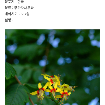
분포지
: 한국
분류
: 무환자나무과
개화시기
: 6~7월
설명
: