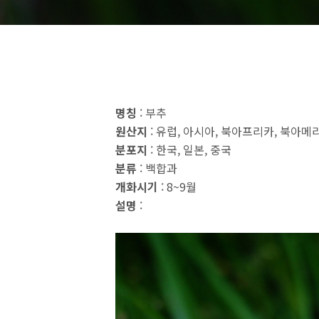
명칭
: 부추
원산지
: 유럽, 아시아, 북아프리카, 북아메
분포지
: 한국, 일본, 중국
분류
: 백합과
개화시기
: 8~9월
설명
: