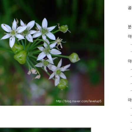
공
분
야
아