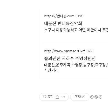
https://반더룽.com
광고
대둔산 반더룽산악회
누구나 이용가능하고 어떤 제한이나 조건
http://www.smresort.kr/
광고
솔뫼펜션 지하수 수영장펜션
대둔산,운주계곡,수영장,농구장,족구장,천
시간거리
공감
구독하기