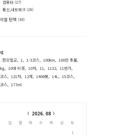
컴퓨터
(27)
통신,네트워크
(26)
석열 탄핵
(30)
ag
.한강철교,
1,
1-3코스,
100km,
100만 촛불,
kg,
10대 비경,
10차,
11,
1132,
11번가,
1코스,
121차,
12개,
1408봉,
14L,
15코스,
6코스,
177ml,
alendar
2026. 08
일
월
화
수
목
금
토
1