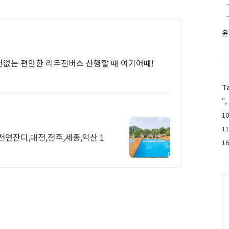
윤
없는 편안한 리무진버스 산행할 때 여기어때!
T
",
10
1
연잔디,대전,전주,세종,익산 1
1
C