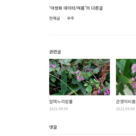
'야생화 데이타/여름'의 다른글
현재글
부추
관련글
알며느리밥풀
큰꿩의비름
2021.09.09
2021.09.09
댓글