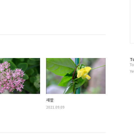
방
T
To
문
자
Ye
수
새팥
2021.09.09