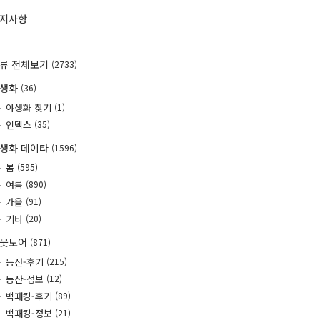
지사항
류 전체보기
(2733)
야생화
(36)
야생화 찾기
(1)
인덱스
(35)
생화 데이타
(1596)
봄
(595)
여름
(890)
가을
(91)
기타
(20)
웃도어
(871)
등산-후기
(215)
등산-정보
(12)
백패킹-후기
(89)
백패킹-정보
(21)