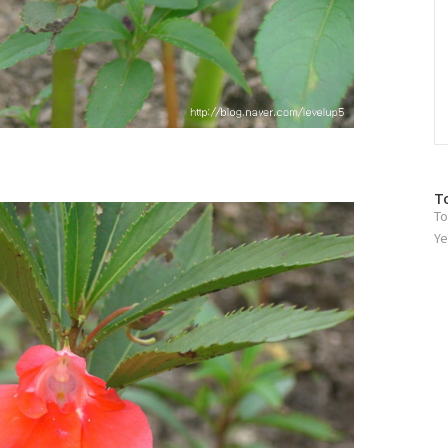
방
T
To
문
자
Ye
수