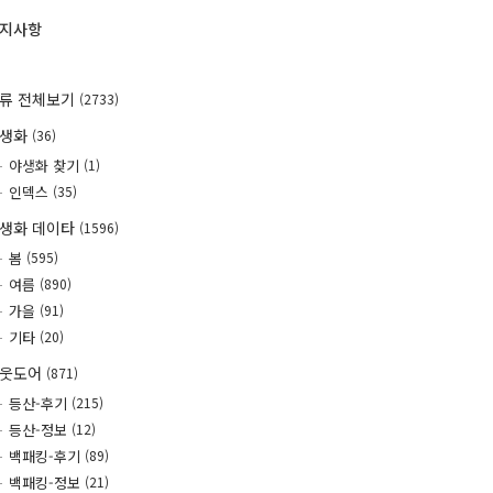
지사항
류 전체보기
(2733)
야생화
(36)
야생화 찾기
(1)
인덱스
(35)
생화 데이타
(1596)
봄
(595)
여름
(890)
가을
(91)
기타
(20)
웃도어
(871)
등산-후기
(215)
등산-정보
(12)
백패킹-후기
(89)
백패킹-정보
(21)