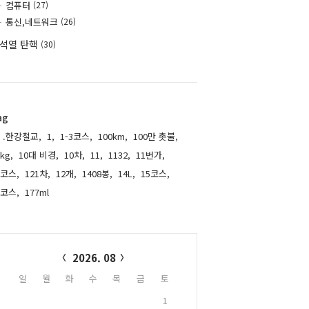
컴퓨터
(27)
통신,네트워크
(26)
석열 탄핵
(30)
ag
.한강철교,
1,
1-3코스,
100km,
100만 촛불,
kg,
10대 비경,
10차,
11,
1132,
11번가,
1코스,
121차,
12개,
1408봉,
14L,
15코스,
6코스,
177ml,
alendar
2026. 08
일
월
화
수
목
금
토
1