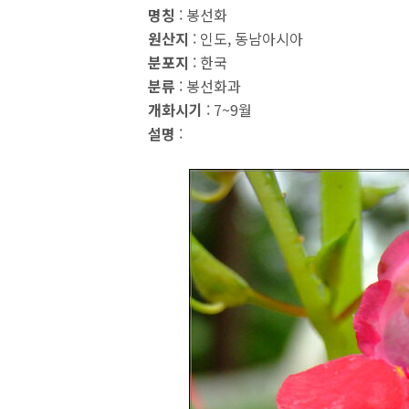
명칭
: 봉선화
원산지
: 인도, 동남아시아
분포지
: 한국
분류
: 봉선화과
개화시기
: 7~9월
설명
: