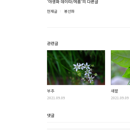
'야생화 데이타/여름'의 다른글
현재글
봉선화
관련글
부추
새팥
2021.09.09
2021.09.09
댓글