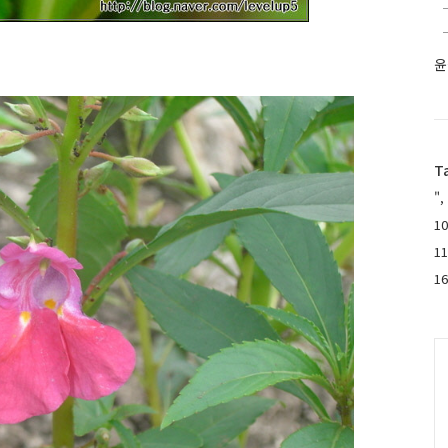
윤
T
",
10
1
1
C