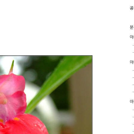
공
분
야
아