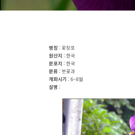
명칭
: 꽃창포
원산지
: 한국
분포지
: 한국
분류
: 붓꽃과
개화시기
: 6~8월
설명
: