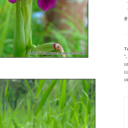
윤
T
",
10
1
1
C