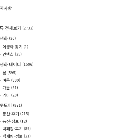
지사항
류 전체보기
(2733)
야생화
(36)
야생화 찾기
(1)
인덱스
(35)
생화 데이타
(1596)
봄
(595)
여름
(890)
가을
(91)
기타
(20)
웃도어
(871)
등산-후기
(215)
등산-정보
(12)
백패킹-후기
(89)
백패킹-정보
(21)