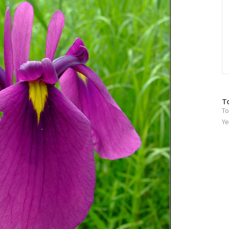
방
T
To
문
자
Ye
수