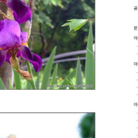
공
분
야
아