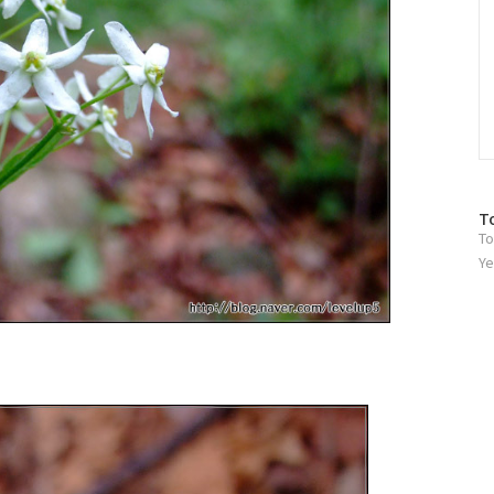
방
T
To
문
자
Ye
수