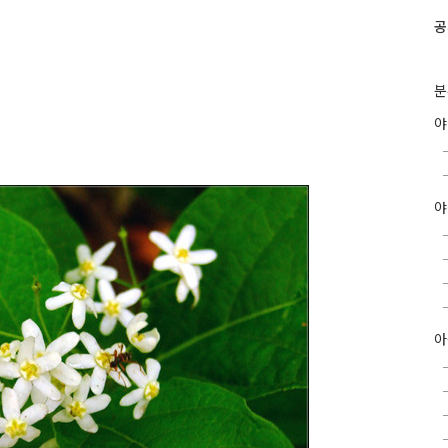
공
분
야
아