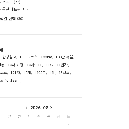
컴퓨터
(27)
통신,네트워크
(26)
석열 탄핵
(30)
ag
.한강철교,
1,
1-3코스,
100km,
100만 촛불,
kg,
10대 비경,
10차,
11,
1132,
11번가,
1코스,
121차,
12개,
1408봉,
14L,
15코스,
6코스,
177ml,
alendar
2026. 08
일
월
화
수
목
금
토
1