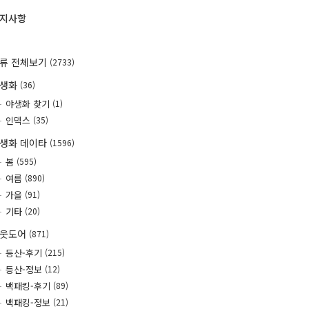
지사항
류 전체보기
(2733)
야생화
(36)
야생화 찾기
(1)
인덱스
(35)
생화 데이타
(1596)
봄
(595)
여름
(890)
가을
(91)
기타
(20)
웃도어
(871)
등산-후기
(215)
등산-정보
(12)
백패킹-후기
(89)
백패킹-정보
(21)