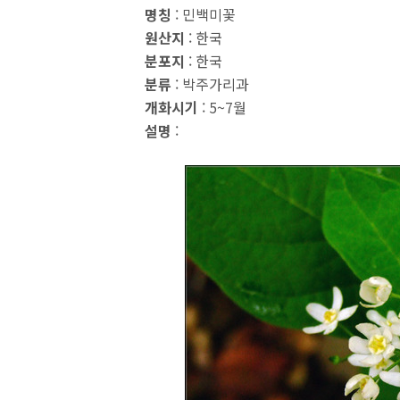
명칭
: 민백미꽃
원산지
: 한국
분포지
: 한국
분류
: 박주가리과
개화시기
: 5~7월
설명
: