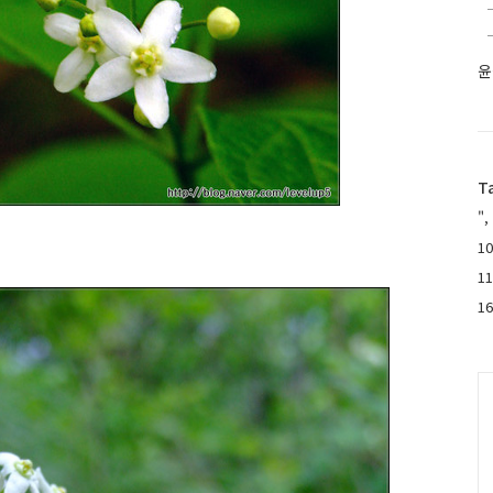
윤
T
",
10
1
1
C