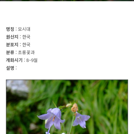
명칭
: 모시대
원산지
: 한국
분포지
: 한국
분류
: 초롱꽃과
개화시기
: 8~9월
설명
: