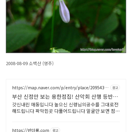
2008-08-09 소백산 (영주)
https://map.naver.com/p/entry/place/20954329
광고
92
부산 신점만 보는 용한점집! 산악회 산행 등반
정상등정
갓신내린 애동입니다 높으신 신령님의공수를 그대로전
해드립니다 꽉막힌곳 다풀어드립니다 얼굴만 보면 점사
가 나옵니다 향만 켜주세요 신의 말씀을 그대로 전해 드
리겠습니다
https://반더룽.com
광고