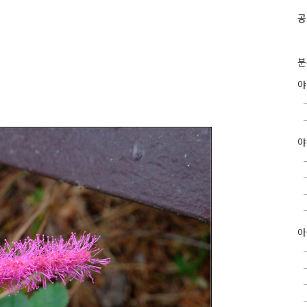
공
분
야
아