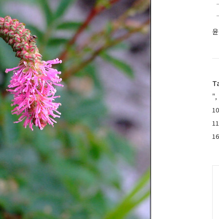
윤
T
",
10
1
1
C