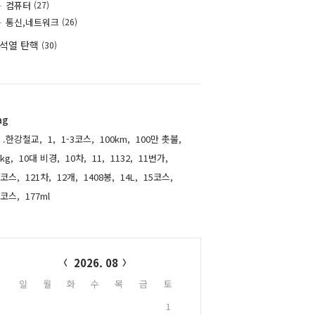
컴퓨터
(27)
통신,네트워크
(26)
석열 탄핵
(30)
ag
.한강철교,
1,
1-3코스,
100km,
100만 촛불,
kg,
10대 비경,
10차,
11,
1132,
11번가,
1코스,
121차,
12개,
1408봉,
14L,
15코스,
6코스,
177ml,
alendar
2026. 08
일
월
화
수
목
금
토
1