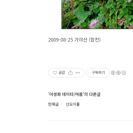
2009-08-25 가야산 (합천)
공감
구독하기
'야생화 데이타/여름'의 다른글
현재글
산오이풀