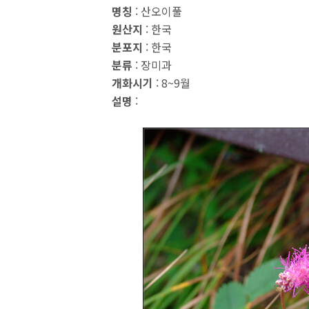
명칭
: 산오이풀
원산지
: 한국
분포지
: 한국
분류
: 장미과
개화시기
: 8~9월
설명
: