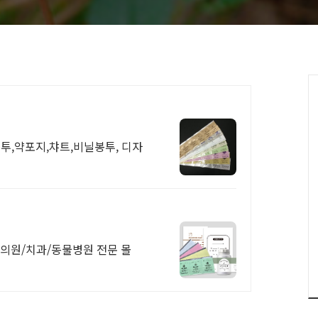
투,약포지,챠트,비닐봉투, 디자
 한의원/치과/동물병원 전문 몰