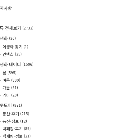
지사항
류 전체보기
(2733)
야생화
(36)
야생화 찾기
(1)
인덱스
(35)
생화 데이타
(1596)
봄
(595)
여름
(890)
가을
(91)
기타
(20)
웃도어
(871)
등산-후기
(215)
등산-정보
(12)
백패킹-후기
(89)
백패킹-정보
(21)