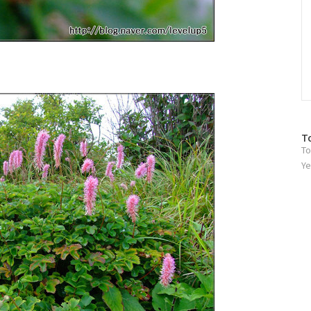
방
T
To
문
자
Ye
수