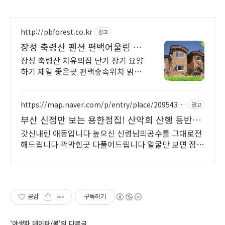
http://pbforest.co.kr
광고
장성 축령산 펜션 편백어울림 장
기, 단기 휴양 연중예약
장성 축령산 치유의집 단기 장기 요양
하기 제일 좋은곳 편백숲속위치 맑은
계곡
https://map.naver.com/p/entry/place/20954329
광고
92
부산 신점만 보는 용한점집! 산악회 산행 등반
정상등정
갓신내린 애동입니다 높으신 신령님의공수를 그대로전
해드립니다 꽉막힌곳 다풀어드립니다 얼굴만 보면 점사
가 나옵니다 향만 켜주세요 신의 말씀을 그대로 전해 드
리겠습니다
공감
구독하기
'야생화 데이타/봄'의 다른글