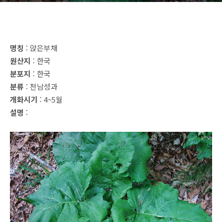
명칭
: 앉은부채
원산지
: 한국
분포지
: 한국
분류
: 천남성과
개화시기
: 4~5월
설명
: