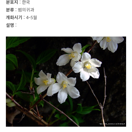
분포지
: 한국
분류
: 범의귀과
개화시기
: 4~5월
설명
: