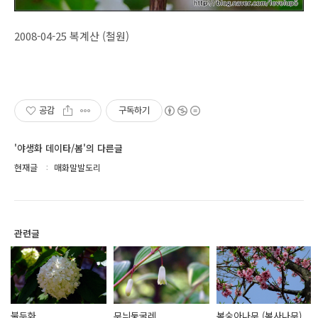
2008-04-25 복계산 (철원)
공감
구독하기
'야생화 데이타/봄'의 다른글
현재글
매화말발도리
관련글
불두화
무늬둥굴레
복숭아나무 (복사나무)