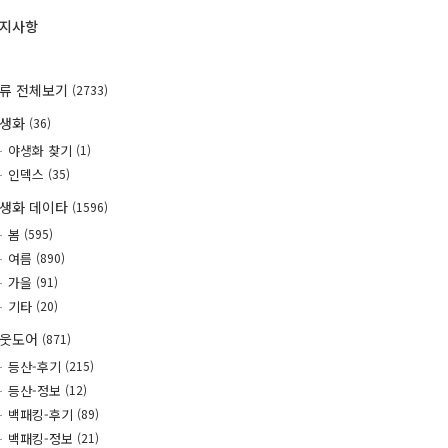
지사항
류 전체보기
(2733)
야생화
(36)
야생화 찾기
(1)
인덱스
(35)
생화 데이타
(1596)
봄
(595)
여름
(890)
가을
(91)
기타
(20)
웃도어
(871)
등산-후기
(215)
등산-정보
(12)
백패킹-후기
(89)
백패킹-정보
(21)