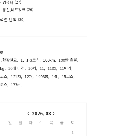
컴퓨터
(27)
통신,네트워크
(26)
석열 탄핵
(30)
ag
.한강철교,
1,
1-3코스,
100km,
100만 촛불,
kg,
10대 비경,
10차,
11,
1132,
11번가,
1코스,
121차,
12개,
1408봉,
14L,
15코스,
6코스,
177ml,
alendar
2026. 08
일
월
화
수
목
금
토
1