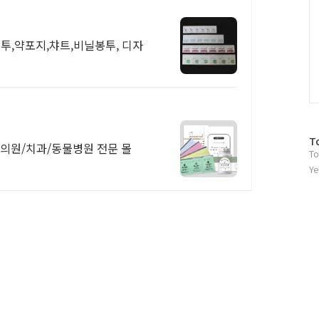
투,약포지,챠트,비닐봉투, 디자
방
T
 한의원/치과/동물병원 전문 몰
To
문
자
Ye
수