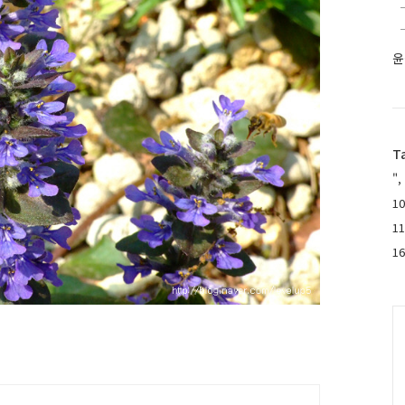
윤
T
",
10
1
1
C