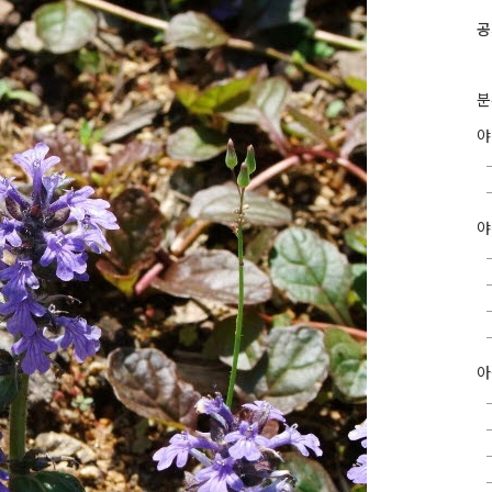
공
분
야
아