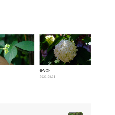
불두화
2021.09.11