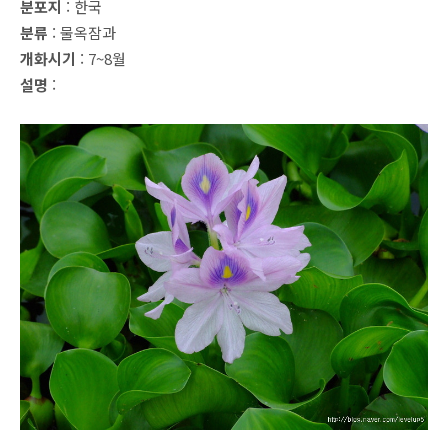
분포지
: 한국
분류
: 물옥잠과
개화시기
: 7~8월
설명
: