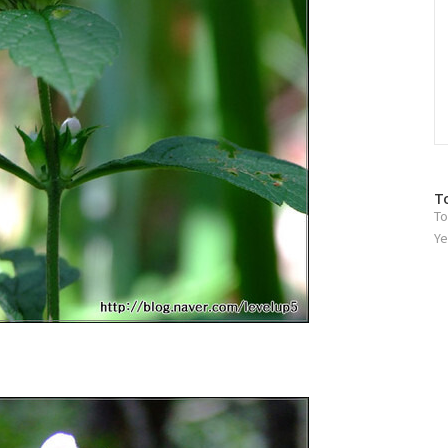
방
T
To
문
자
Ye
수