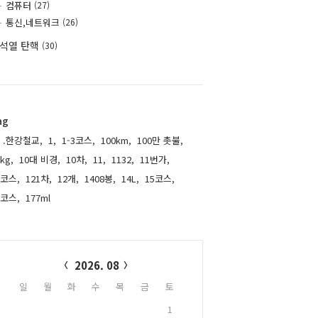
컴퓨터
(27)
통신,네트워크
(26)
석열 탄핵
(30)
ag
.한강철교,
1,
1-3코스,
100km,
100만 촛불,
kg,
10대 비경,
10차,
11,
1132,
11번가,
1코스,
121차,
12개,
1408봉,
14L,
15코스,
6코스,
177ml,
alendar
2026. 08
일
월
화
수
목
금
토
1