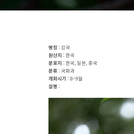
명칭
: 감국
원산지
: 한국
분포지
: 한국, 일본, 중국
분류
: 국화과
개화시기
: 8~9월
설명
: