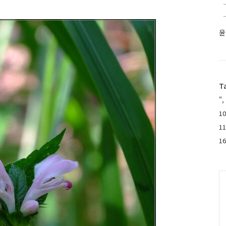
윤
T
",
10
1
1
C