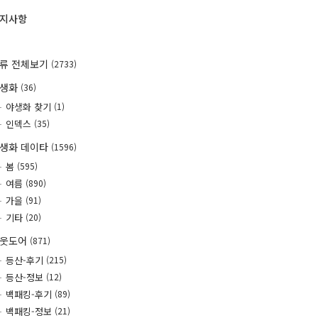
지사항
류 전체보기
(2733)
야생화
(36)
야생화 찾기
(1)
인덱스
(35)
생화 데이타
(1596)
봄
(595)
여름
(890)
가을
(91)
기타
(20)
웃도어
(871)
등산-후기
(215)
등산-정보
(12)
백패킹-후기
(89)
백패킹-정보
(21)