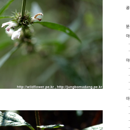
공
분
야
아