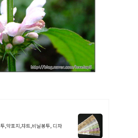
투,약포지,챠트,비닐봉투, 디자