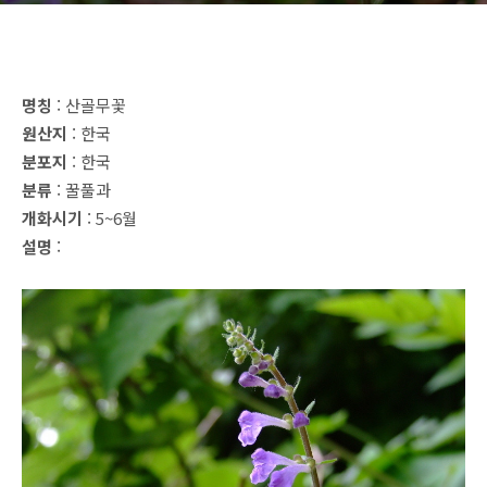
명칭
: 산골무꽃
원산지
: 한국
분포지
: 한국
분류
: 꿀풀과
개화시기
: 5~6월
설명
: