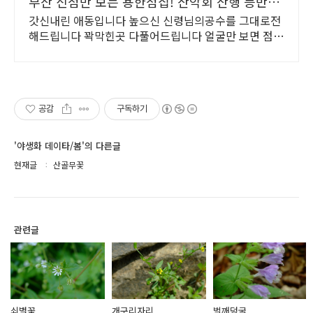
부산 신점만 보는 용한점집! 산악회 산행 등반
정상등정
갓신내린 애동입니다 높으신 신령님의공수를 그대로전
해드립니다 꽉막힌곳 다풀어드립니다 얼굴만 보면 점사
가 나옵니다 향만 켜주세요 신의 말씀을 그대로 전해 드
리겠습니다
공감
구독하기
'야생화 데이타/봄'의 다른글
현재글
산골무꽃
관련글
쇠별꽃
개구리자리
벌깨덩굴