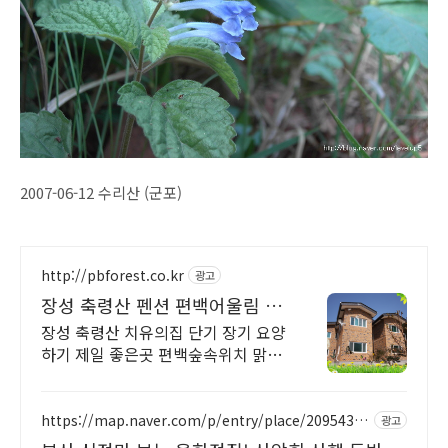
2007-06-12 수리산 (군포)
http://pbforest.co.kr
광고
장성 축령산 펜션 편백어울림 장
기, 단기 휴양 연중예약
장성 축령산 치유의집 단기 장기 요양
하기 제일 좋은곳 편백숲속위치 맑은
계곡
https://map.naver.com/p/entry/place/20954329
광고
92