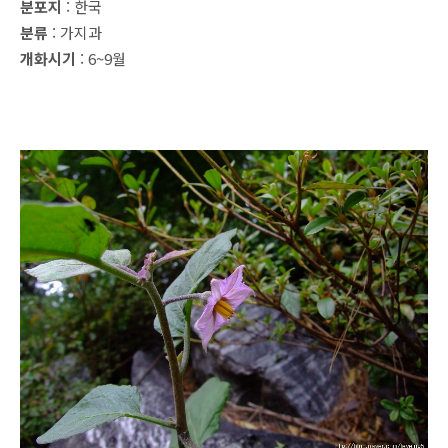
분포지
: 한국
분류
: 가지과
개화시기
: 6~9월