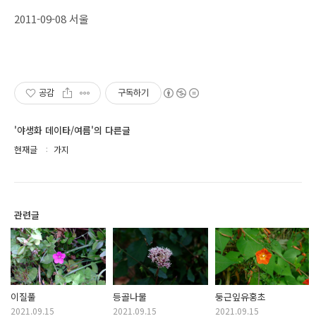
2011-09-08 서울
공감
구독하기
'야생화 데이타/여름'의 다른글
현재글
가지
관련글
이질풀
등골나물
둥근잎유홍초
2021.09.15
2021.09.15
2021.09.15