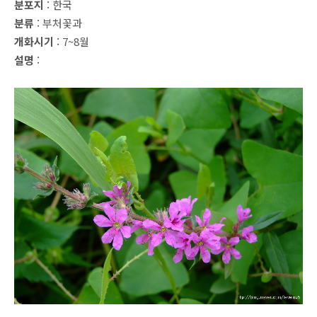
분포지
: 한국
분류
: 부처꽃과
개화시기
: 7~8월
설명
: