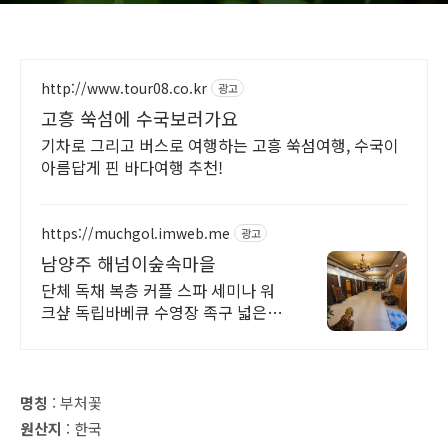
http://www.tour08.co.kr
광고
고흥 쑥섬에 수국보러가요
기차로 그리고 버스로 여행하는 고흥 쑥섬여행, 수국이
아름답게 핀 바다여행 추천!
https://muchgol.imweb.me
광고
남양주 해넘이숲속마을
단체 독채 복층 커플 스파 세미나 워
크샾 독립바베큐 수영장 족구 넓은정
원
명칭
: 부처꽃
원산지
: 한국