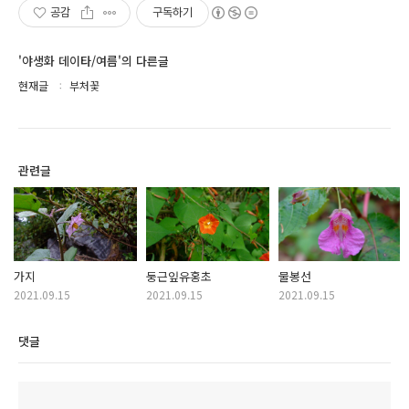
공감
구독하기
'야생화 데이타/여름'의 다른글
현재글
부처꽃
관련글
가지
둥근잎유홍초
물봉선
2021.09.15
2021.09.15
2021.09.15
댓글