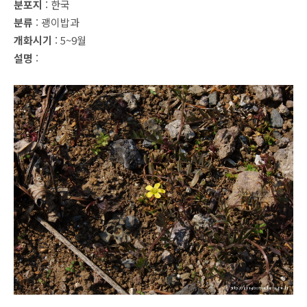
분포지
: 한국
분류
: 괭이밥과
개화시기
: 5~9월
설명
: