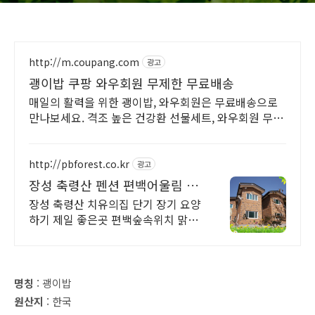
http://m.coupang.com
광고
괭이밥 쿠팡 와우회원 무제한 무료배송
매일의 활력을 위한 괭이밥, 와우회원은 무료배송으로
만나보세요. 격조 높은 건강환 선물세트, 와우회원 무료
반품으로 안심하고 구매하세요.
http://pbforest.co.kr
광고
장성 축령산 펜션 편백어울림 장
기, 단기 휴양 연중예약
장성 축령산 치유의집 단기 장기 요양
하기 제일 좋은곳 편백숲속위치 맑은
계곡
명칭
: 괭이밥
원산지
: 한국