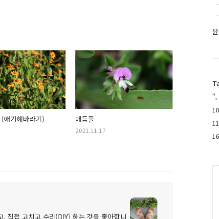
윤
T
",
10
 (애기해바라기)
매듭풀
1
2021.11.17
1
C
, 직접 고치고 수리(DIY) 하는 것을 좋아합니