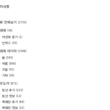
지사항
류 전체보기
(2733)
야생화
(36)
야생화 찾기
(1)
인덱스
(35)
생화 데이타
(1596)
봄
(595)
여름
(890)
가을
(91)
기타
(20)
웃도어
(871)
등산-후기
(215)
등산-정보
(12)
백패킹-후기
(89)
백패킹-정보
(21)