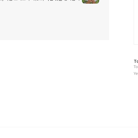
방
T
To
문
자
Ye
수