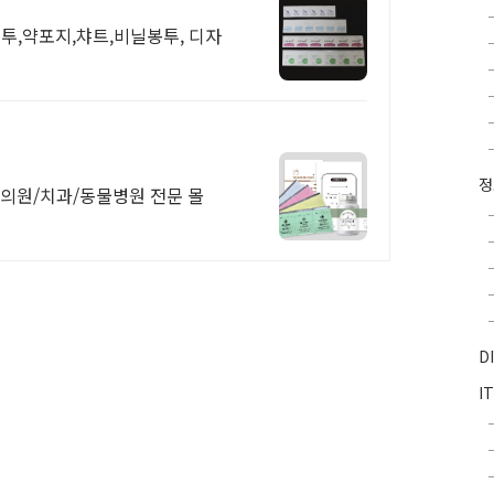
투,약포지,챠트,비닐봉투, 디자
 한의원/치과/동물병원 전문 몰
D
I