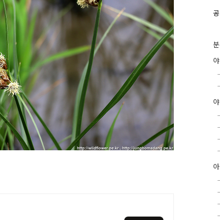
공
분
야
아