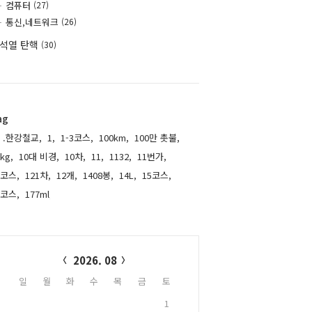
컴퓨터
(27)
통신,네트워크
(26)
석열 탄핵
(30)
ag
.한강철교,
1,
1-3코스,
100km,
100만 촛불,
kg,
10대 비경,
10차,
11,
1132,
11번가,
1코스,
121차,
12개,
1408봉,
14L,
15코스,
6코스,
177ml,
alendar
2026. 08
일
월
화
수
목
금
토
1