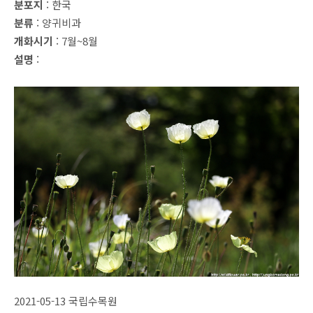
분포지
: 한국
분류
: 양귀비과
개화시기
: 7월~8월
설명
:
2021-05-13 국립수목원