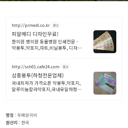
http://prmedi.co.kr
광고
피알메디 디자인무료!
한의원 병의원 동물병원 인쇄전문 -
약봉투,약포지,챠트,비닐봉투, 디자인
무료!
http://ssh01.cafe24.com
광고
삼흥봉투(하청전문업체)
국내최저가 가격오픈 약봉투,약포지,
알루미늄칼라약포지,국내유일하청전
문업체,공장특가
명칭
: 두메양귀비
원산지
: 한국