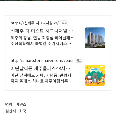
https://신제주-시그니처원.kr/
광고
신제주 디 이스트 시그니처원 대
표홈페이지
제주의 강남, 연동 최중심 하이클래스
주상복합에서 특별한 주거서비스를
만나보세요.
http://smartstore.naver.com/vpass
광고
어떤날씨든 제주올패스48시간
제주 여행의 끝판왕!
어떤 날씨에도 카페, 기념품, 관광지
까지 올패스 하나로 제주여행제주제
주
명칭
: 비덴스
원산지
: 한국