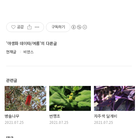
공감
구독하기
'야생화 데이타/여름'의 다른글
현재글
비덴스
관련글
병솔나무
번행초
자주색 달개비
2021.07.25
2021.07.25
2021.07.25
댓글