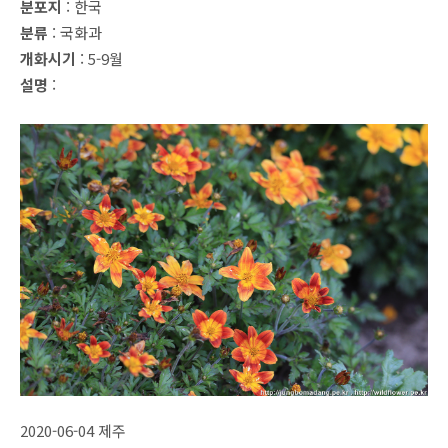
분포지
: 한국
분류
: 국화과
개화시기
: 5-9월
설명
:
2020-06-04 제주