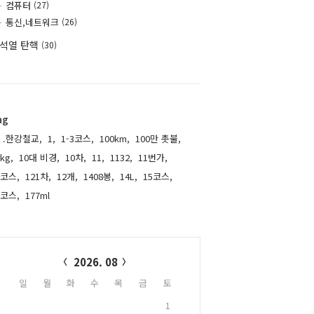
컴퓨터
(27)
통신,네트워크
(26)
석열 탄핵
(30)
ag
.한강철교,
1,
1-3코스,
100km,
100만 촛불,
kg,
10대 비경,
10차,
11,
1132,
11번가,
1코스,
121차,
12개,
1408봉,
14L,
15코스,
6코스,
177ml,
alendar
2026. 08
일
월
화
수
목
금
토
1