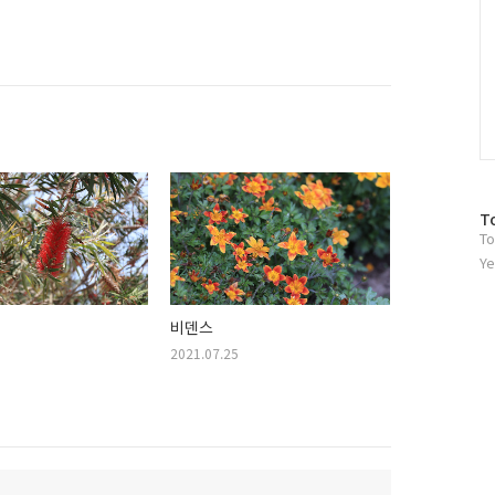
방
T
To
문
자
Ye
수
비덴스
2021.07.25