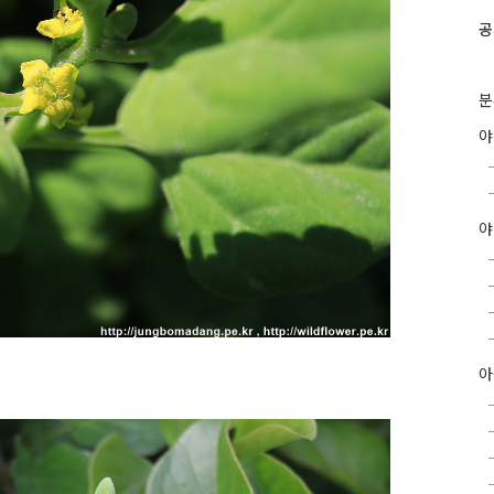
공
분
야
아