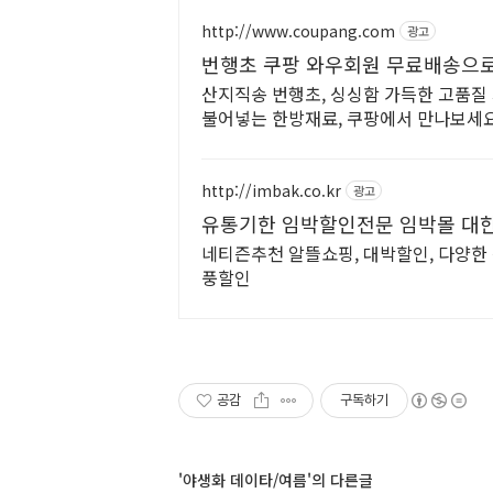
http://www.coupang.com
광고
번행초 쿠팡 와우회원 무료배송으
산지직송 번행초, 싱싱함 가득한 고품질
불어넣는 한방재료, 쿠팡에서 만나보세요
http://imbak.co.kr
광고
유통기한 임박할인전문 임박몰 대
네티즌추천 알뜰쇼핑, 대박할인, 다양한 
풍할인
공감
구독하기
'야생화 데이타/여름'의 다른글