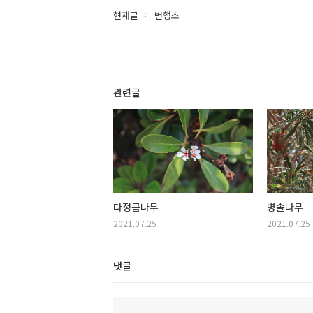
현재글
번행초
관련글
다정큼나무
병솔나무
2021.07.25
2021.07.25
댓글