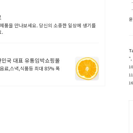
로
윤
 제품을 만나보세요. 당신의 소중한 일상에 생기를
.
T
",
한민국 대표 유통임박쇼핑몰
10
음료,스낵,식품등 최대 85% 폭
1
1
C