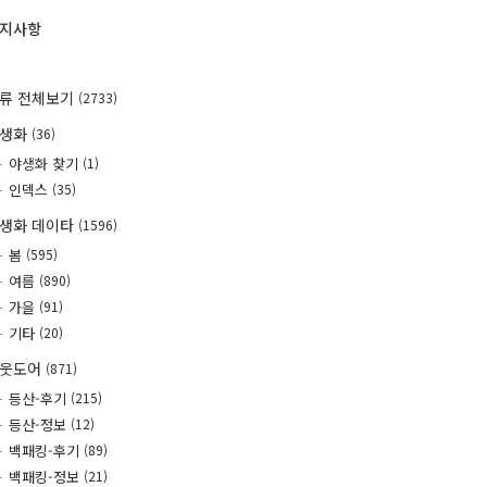
지사항
류 전체보기
(2733)
야생화
(36)
야생화 찾기
(1)
인덱스
(35)
생화 데이타
(1596)
봄
(595)
여름
(890)
가을
(91)
기타
(20)
웃도어
(871)
등산-후기
(215)
등산-정보
(12)
백패킹-후기
(89)
백패킹-정보
(21)