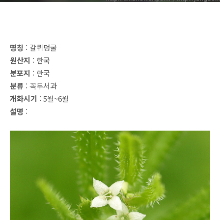
명칭
: 갈퀴덩굴
원산지
: 한국
분포지
: 한국
분류
: 꼭두서과
개화시기
: 5월~6월
설명
: