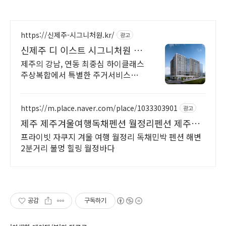
https://신제주-시그니처원.kr/
광고
신제주 디 이스트 시그니처원 대
표홈페이지
제주의 강남, 연동 최중심 하이클래스
주상복합에서 특별한 주거서비스를
만나보세요.
https://m.place.naver.com/place/1033303901
광고
제주 제주겨울여행독채펜션 월정리펜션 제주감
성 독채공간
프라이빗 자쿠지 겨울 여행 월정리 독채민박 펜션 해변
2분거리 불멍 힐링 월정바다
공감
구독하기