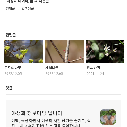
'야생화 데이타/봄'의 다른글
현재글
갈퀴덩굴
관련글
고로쇠나무
개암나무
흰씀바귀
2022.12.05
2022.12.05
2021.11.24
댓글
야생화 정보마당 입니다.
여행, 등산 하면서 야생화 사진 담기를 즐기고, 직
접 고치고 수리(DIY) 하는 것을 좋아합니다.