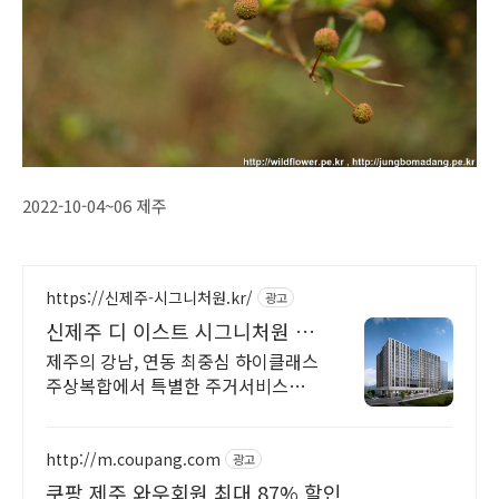
2022-10-04~06 제주
https://신제주-시그니처원.kr/
광고
신제주 디 이스트 시그니처원 대
표홈페이지
제주의 강남, 연동 최중심 하이클래스
주상복합에서 특별한 주거서비스를
만나보세요.
http://m.coupang.com
광고
쿠팡 제주 와우회원 최대 87% 할인