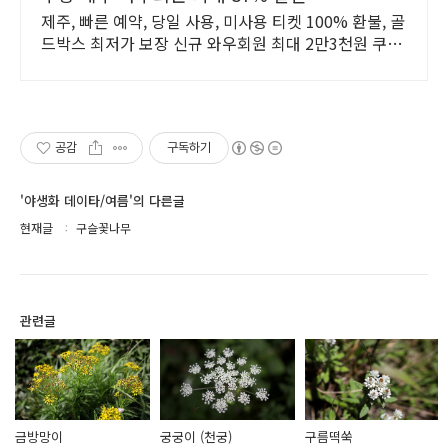
제주, 빠른 예약, 당일 사용, 미사용 티켓 100% 환불, 골
드박스 최저가 보장 신규 와우회원 최대 2만3천원 쿠폰
팩+5% 추가적립 혜택! 여행도 이제 쿠팡에서!
공감
구독하기
'야생화 데이타/여름'의 다른글
현재글
구슬꽃나무
관련글
금방망이
궁궁이 (천궁)
구름떡쑥