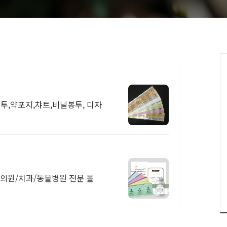
투,약포지,챠트,비닐봉투, 디자
 한의원/치과/동물병원 전문 몰