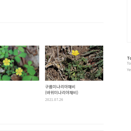
방
T
To
문
자
Ye
수
구름미나리아재비
(바위미나리아재비)
2021.07.26