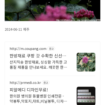
2024-06-11 제주
http://m.coupang.com
광고
한방재료 쿠팡 갓 수확한 신선함
그대로
산지직송 한방재료, 싱싱함 가득한 고
품질 제품을 만나보세요. 깨끗한 한방
재료, 온 가족 안심하고, 와우회원 무
제한 무료배송으로 편하게.
http://prmedi.co.kr
광고
피알메디 디자인무료!
한의원 병의원 동물병원 인쇄전문 -
약봉투,약포지,챠트,비닐봉투, 디자인