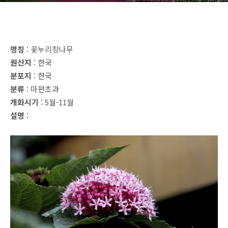
명칭
: 꽃누리장나무
원산지
: 한국
분포지
: 한국
분류
: 마편초과
개화시기
: 5월-11월
설명
: