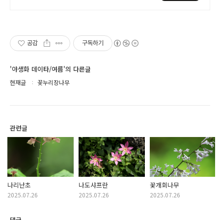
무료!
공감
구독하기
'야생화 데이타/여름'의 다른글
현재글
꽃누리장나무
관련글
나리난초
나도샤프란
꽃개회나무
2025.07.26
2025.07.26
2025.07.26
댓글