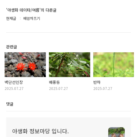
'야생화 데이타/여름'의 다른글
현재글
배암차즈기
관련글
백단선인장
배풍등
반하
2025.07.27
2025.07.27
2025.07.27
댓글
야생화 정보마당 입니다.