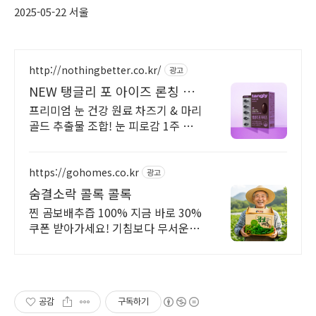
2025-05-22 서울
http://nothingbetter.co.kr/
광고
NEW 탱글리 포 아이즈 론칭 기
념 반값 특가
프리미엄 눈 건강 원료 차즈기 & 마리
골드 추출물 조합! 눈 피로감 1주 내
개선
https://gohomes.co.kr
광고
숨결소락 콜록 콜록
찐 곰보배추즙 100% 지금 바로 30%
쿠폰 받아가세요! 기침보다 무서운 것
은 기침을 참는 습관입니다.
공감
구독하기