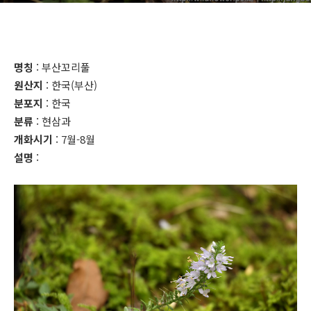
명칭
: 부산꼬리풀
원산지
: 한국(부산)
분포지
: 한국
분류
: 현삼과
개화시기
: 7월-8월
설명
: