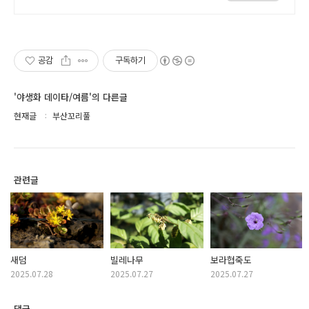
공감
구독하기
'야생화 데이타/여름'의 다른글
현재글
부산꼬리풀
관련글
새덤
빌레나무
보라협죽도
2025.07.28
2025.07.27
2025.07.27
댓글