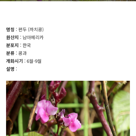
명칭
: 편두 (까치콩)
원산지
: 남아메리카
분포지
: 한국
분류
: 콩과
개화시기
: 6월-9월
설명
: