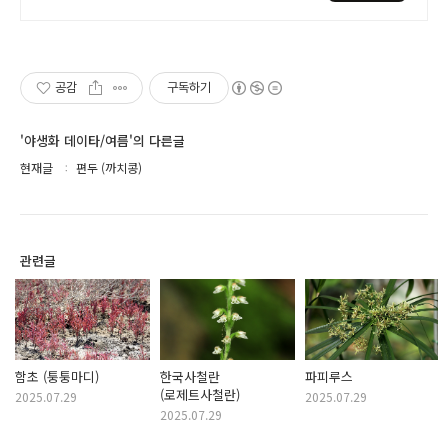
무료!
공감
구독하기
'야생화 데이타/여름'의 다른글
현재글
편두 (까치콩)
관련글
함초 (퉁퉁마디)
한국사철란
파피루스
(로제트사철란)
2025.07.29
2025.07.29
2025.07.29