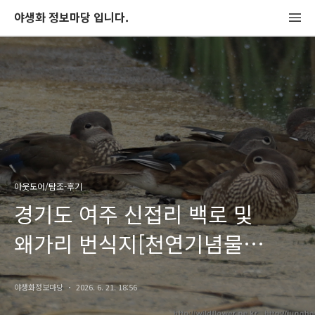
야생화 정보마당 입니다.
아웃도어/탐조-후기
경기도 여주 신접리 백로 및
왜가리 번식지[천연기념물
209호], 금당천 탐조 - 개개비,
야생화정보마당
2026. 6. 21. 18:56
검은댕기해오라기, 물총새,