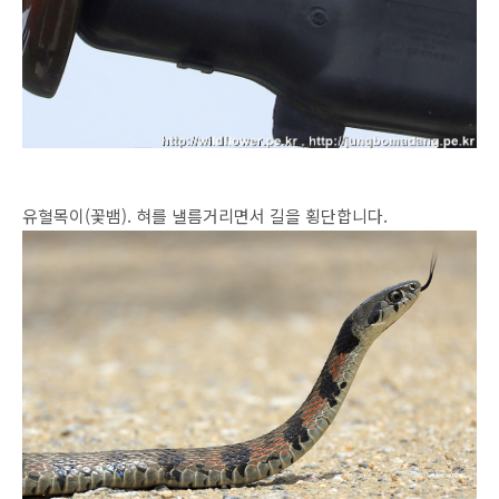
유혈목이(꽃뱀). 혀를 낼름거리면서 길을 횡단합니다.