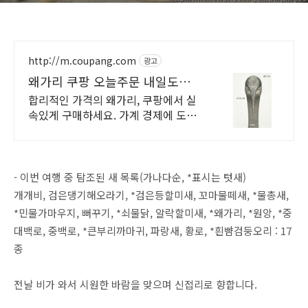
뻐꾸기, 쇠물닭 (2026-06-21)
http://m.coupang.com
광고
왜가리 쿠팡 오늘주문 내일도착
로켓배송
합리적인 가격의 왜가리, 쿠팡에서 실
속있게 구매하세요. 가계 경제에 도움
되는 제품, 와우회원 캐시적립으로 더
이득보세요.
- 이번 여행 중 탐조된 새 목록(가나다순, *표시는 텃새)
개개비, 검은댕기해오라기, *검은등할미새, 꼬마물떼새, *물총새,
*민물가마우지, 뻐꾸기, *쇠물닭, 알락할미새, *왜가리, *원앙, *중
대백로, 중백로, *큰부리까마귀, 파랑새, 황로, *흰뺨검둥오리 : 17
종
전날 비가 와서 시원한 바람을 맞으며 신접리로 향합니다.