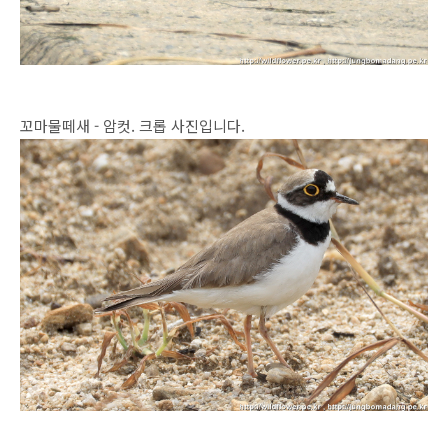
꼬마물떼새 - 암컷. 크롭 사진입니다.