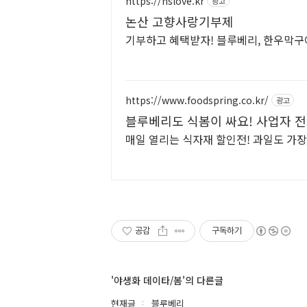
https://nslove.kr
광고
논산 고향사랑기부제
기부하고 혜택받자! 블루베리, 한우막구이
https://www.foodspring.co.kr/
광고
블루베리도 식봄이 싸요! 사업자 전
매일 열리는 식자재 할인전! 과일도 가
공감
구독하기
'야생화 데이타/봄'의 다른글
현재글
블루베리