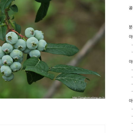
공
분
야
아