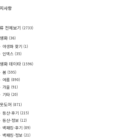
지사항
류 전체보기
(2733)
야생화
(36)
야생화 찾기
(1)
인덱스
(35)
생화 데이타
(1596)
봄
(595)
여름
(890)
가을
(91)
기타
(20)
웃도어
(871)
등산-후기
(215)
등산-정보
(12)
백패킹-후기
(89)
백패킹-정보
(21)