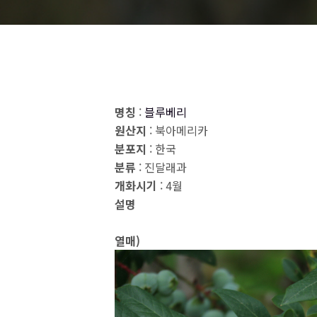
명칭
:
블루베리
원산지
: 북아메리카
분포지
: 한국
분류
: 진달래과
개화시기
: 4월
설명
열매)