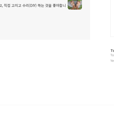
, 직접 고치고 수리(DIY) 하는 것을 좋아합니
방
T
To
문
자
Ye
수