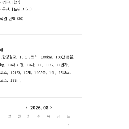
컴퓨터
(27)
통신,네트워크
(26)
석열 탄핵
(30)
ag
.한강철교,
1,
1-3코스,
100km,
100만 촛불,
kg,
10대 비경,
10차,
11,
1132,
11번가,
1코스,
121차,
12개,
1408봉,
14L,
15코스,
6코스,
177ml,
alendar
2026. 08
일
월
화
수
목
금
토
1