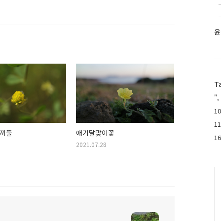
윤
T
",
10
1
끼풀
애기달맞이꽃
1
2021.07.28
C