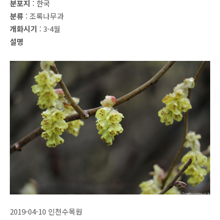
분포지
: 한국
분류
: 조록나무과
개화시기
: 3-4월
설명
2019-04-10 인천수목원