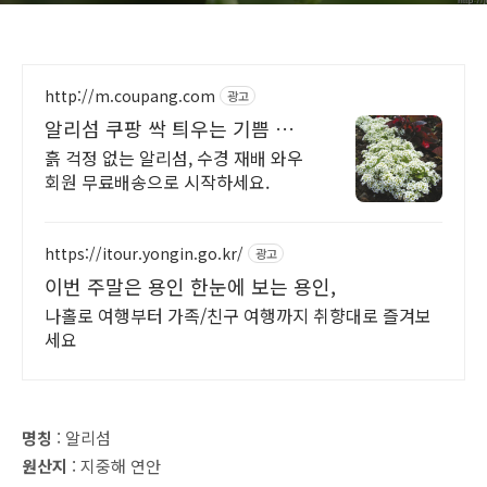
http://m.coupang.com
광고
알리섬 쿠팡 싹 틔우는 기쁨 발
아율 굿
흙 걱정 없는 알리섬, 수경 재배 와우
회원 무료배송으로 시작하세요.
https://itour.yongin.go.kr/
광고
이번 주말은 용인 한눈에 보는 용인,
나홀로 여행부터 가족/친구 여행까지 취향대로 즐겨보
세요
명칭
: 알리섬
원산지
: 지중해 연안