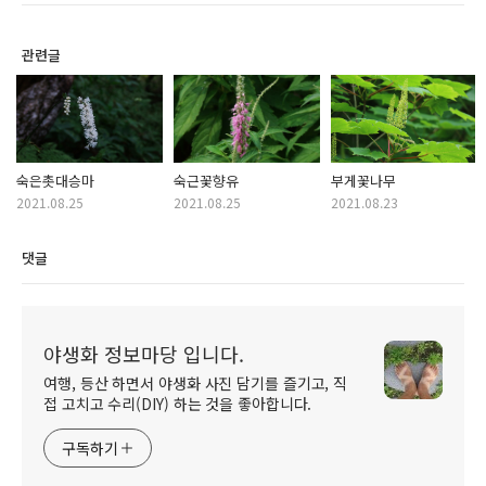
관련글
숙은촛대승마
숙근꽃향유
부게꽃나무
2021.08.25
2021.08.25
2021.08.23
댓글
야생화 정보마당 입니다.
여행, 등산 하면서 야생화 사진 담기를 즐기고, 직
접 고치고 수리(DIY) 하는 것을 좋아합니다.
구독하기