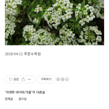
2018-04-11 푸른수목원
공감
구독하기
'야생화 데이타/가을'의 다른글
현재글
알리섬