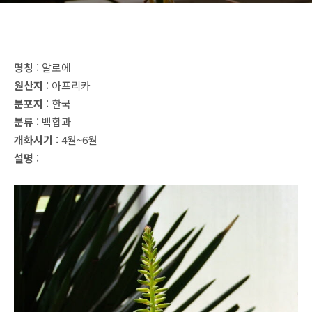
명칭
: 알로에
원산지
: 아프리카
분포지
: 한국
분류
: 백합과
개화시기
: 4월~6월
설명
: