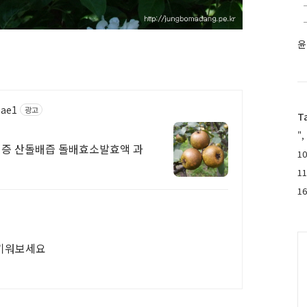
윤
bae1
광고
T
",
증 산돌배즙 돌배효소발효액 과
10
1
1
C
 키워보세요