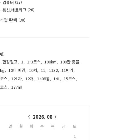
컴퓨터
(27)
통신,네트워크
(26)
석열 탄핵
(30)
ag
.한강철교,
1,
1-3코스,
100km,
100만 촛불,
kg,
10대 비경,
10차,
11,
1132,
11번가,
1코스,
121차,
12개,
1408봉,
14L,
15코스,
6코스,
177ml,
alendar
2026. 08
일
월
화
수
목
금
토
1