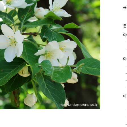
공
분
야
아