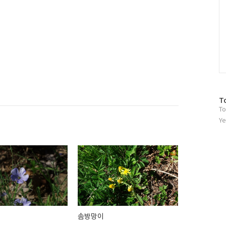
방
T
To
문
자
Ye
수
솜방망이