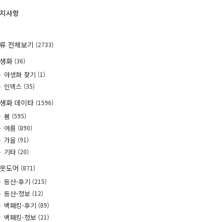
지사항
류 전체보기
(2733)
야생화
(36)
야생화 찾기
(1)
인덱스
(35)
생화 데이타
(1596)
봄
(595)
여름
(890)
가을
(91)
기타
(20)
웃도어
(871)
등산-후기
(215)
등산-정보
(12)
백패킹-후기
(89)
백패킹-정보
(21)