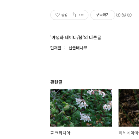
공감
구독하기
'야생화 데이타/봄'의 다른글
현재글
산돌배나무
관련글
콜크위치아
페레네아마