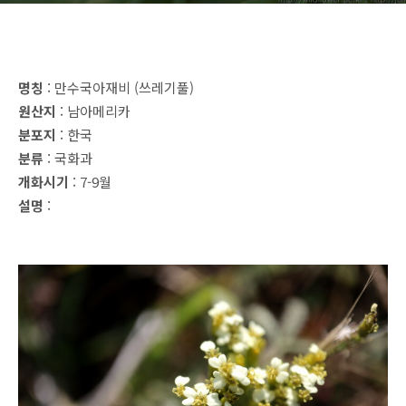
명칭
: 만수국아재비 (쓰레기풀)
원산지
: 남아메리카
분포지
: 한국
분류
: 국화과
개화시기
: 7-9월
설명
: