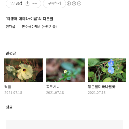
공감
구독하기
'야생화 데이타/여름'의 다른글
현재글
만수국아재비 (쓰레기풀)
관련글
닥풀
꼭두서니
둥근잎미국나팔꽃
2021.07.18
2021.07.18
2021.07.18
댓글