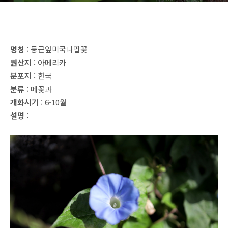
명칭
: 둥근잎미국나팔꽃
원산지
: 아메리카
분포지
: 한국
분류
: 메꽃과
개화시기
: 6-10월
설명
: