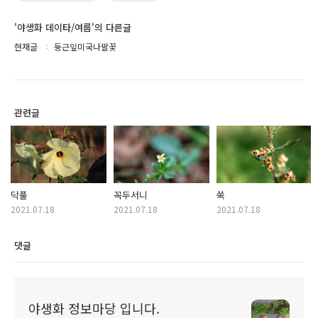
'야생화 데이타/여름'의 다른글
현재글
둥근잎미국나팔꽃
관련글
닥풀
꼭두서니
쑥
2021.07.18
2021.07.18
2021.07.18
댓글
야생화 정보마당 입니다.