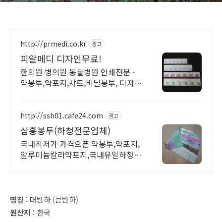
http://prmedi.co.kr
광고
피알메디 디자인무료!
한의원 병의원 동물병원 인쇄전문 -
약봉투,약포지,챠트,비닐봉투, 디자인
무료!
http://ssh01.cafe24.com
광고
삼흥봉투(하청전문업체)
국내최저가 가격오픈 약봉투,약포지,
알루미늄칼라약포지,국내유일하청전
문업체,공장특가
명칭
: 대반하 (큰반하)
원산지
: 한국