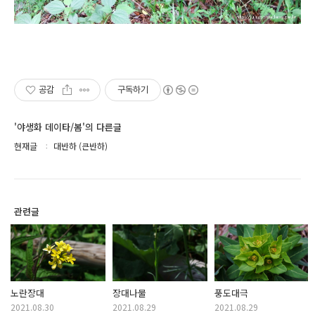
공감
구독하기
'야생화 데이타/봄'의 다른글
현재글
대반하 (큰반하)
관련글
노란장대
장대나물
풍도대극
2021.08.30
2021.08.29
2021.08.29