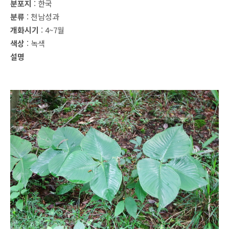
분포지
: 한국
분류
: 천남성과
개화시기
: 4~7월
색상
: 녹색
설명