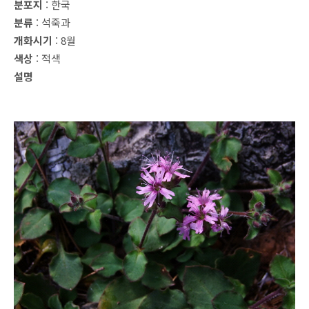
분포지
: 한국
분류
: 석죽과
개화시기
: 8월
색상
: 적색
설명