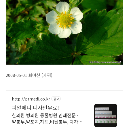
2008-05-01 화야산 (가평)
http://prmedi.co.kr
광고
피알메디 디자인무료!
한의원 병의원 동물병원 인쇄전문 -
약봉투,약포지,챠트,비닐봉투, 디자인
무료!