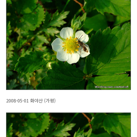
2008-05-01 화야산 (가평)