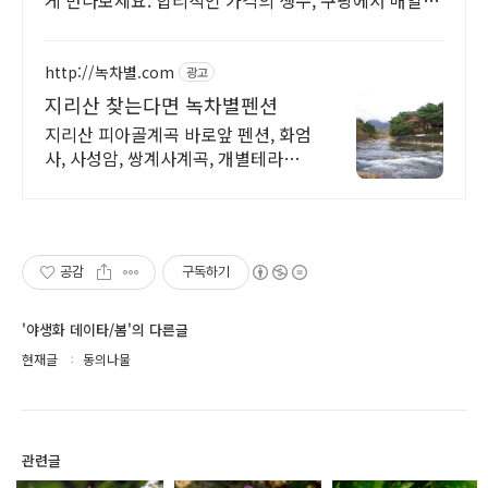
게 만나보세요. 합리적인 가격의 생수, 쿠팡에서 매일매
일 건강한 물을 즐기세요.
http://녹차별.com
광고
지리산 찾는다면 녹차별펜션
지리산 피아골계곡 바로앞 펜션, 화엄
사, 사성암, 쌍계사계곡, 개별테라스
바베큐장 사성암, 화엄사, 천은사, 지
리산둘레길, 섬진강뷰, 화개장터 3분
공감
구독하기
'야생화 데이타/봄'의 다른글
현재글
동의나물
관련글