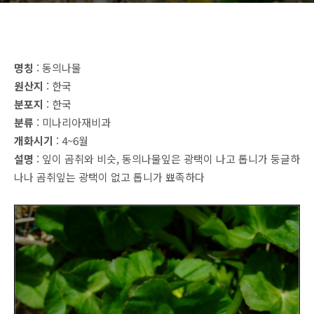
명칭
: 동의나물
원산지
: 한국
분포지
: 한국
분류
: 미나리아재비과
개화시기
: 4~6월
설명
: 잎이 곰취와 비슷, 동의나물잎은 광택이 나고 톱니가 둥글하
나나 곰취잎는 광택이 없고 톱니가 뾰족하다