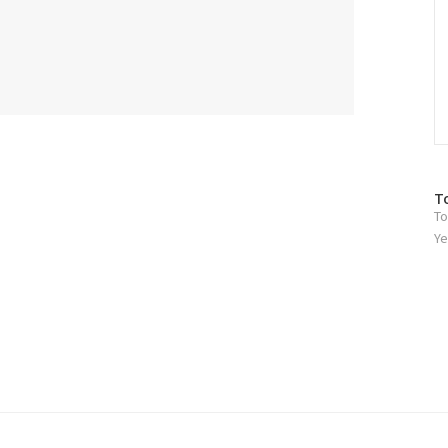
방
T
To
문
자
Ye
수