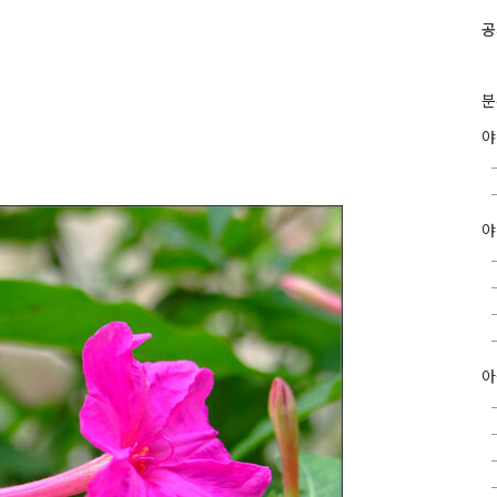
공
분
야
아