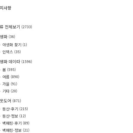
지사항
류 전체보기
(2733)
야생화
(36)
야생화 찾기
(1)
인덱스
(35)
생화 데이타
(1596)
봄
(595)
여름
(890)
가을
(91)
기타
(20)
웃도어
(871)
등산-후기
(215)
등산-정보
(12)
백패킹-후기
(89)
백패킹-정보
(21)