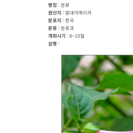
명칭
: 분꽃
원산지
: 열대아메리카
분포지
: 한국
분류
: 분꽃과
개화시기
: 6~10월
설명
: