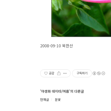
2008-09-10 북한산
공감
구독하기
'야생화 데이타/여름'의 다른글
현재글
분꽃