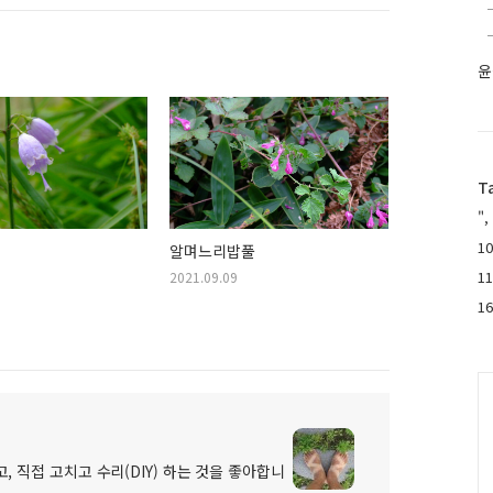
윤
T
",
10
알며느리밥풀
1
2021.09.09
1
C
, 직접 고치고 수리(DIY) 하는 것을 좋아합니