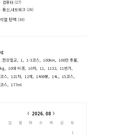
컴퓨터
(27)
통신,네트워크
(26)
석열 탄핵
(30)
ag
.한강철교,
1,
1-3코스,
100km,
100만 촛불,
kg,
10대 비경,
10차,
11,
1132,
11번가,
1코스,
121차,
12개,
1408봉,
14L,
15코스,
6코스,
177ml,
alendar
2026. 08
일
월
화
수
목
금
토
1