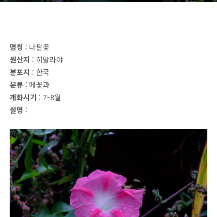
명칭
: 나팔꽃
원산지
: 히말라야
분포지
: 한국
분류
: 메꽃과
개화시기
: 7~8월
설명
: