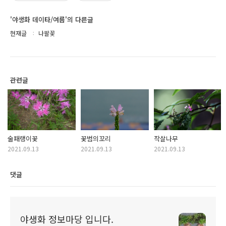
'야생화 데이타/여름'의 다른글
현재글
나팔꽃
관련글
술패랭이꽃
꽃범의꼬리
작살나무
2021.09.13
2021.09.13
2021.09.13
댓글
야생화 정보마당 입니다.