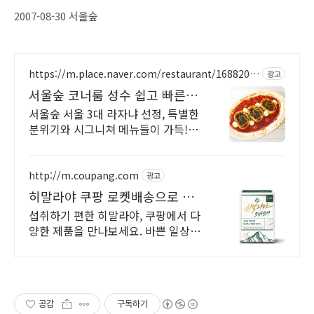
2007-08-30 서울숲
https://m.place.naver.com/restaurant/1688205
광고
316
서울숲 코너룸 성수 쉽고 빠른
네이버 예약
서울숲 서울 3대 라자냐 선정, 특별한
분위기와 시그니쳐 메뉴들이 가득!
40명까지 수용가능한 넓은 매장에서
데이트, 회식, 모임을 즐겨보세요
http://m.coupang.com
광고
히말라야 쿠팡 로켓배송으로 빠
르게 받아봐요
섭취하기 편한 히말라야, 쿠팡에서 다
양한 제품을 만나보세요. 바쁜 일상,
간편하게 건강을 챙기고 싶다면 로켓
배송으로 받아보세요.
공감
구독하기