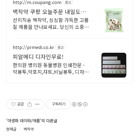
http://m.coupang.com
광고
백작약 쿠팡 오늘주문 내일도착
로켓배송
산지직송 백작약, 싱싱함 가득한 고품
질 제품을 만나보세요. 당신의 소중한
일상에 생기를 불어넣는 한방재료, 쿠
팡에서 만나보세요.
http://prmedi.co.kr
광고
피알메디 디자인무료!
한의원 병의원 동물병원 인쇄전문 -
약봉투,약포지,챠트,비닐봉투, 디자인
무료!
공감
구독하기
'야생화 데이타/여름'의 다른글
현재글
백작약