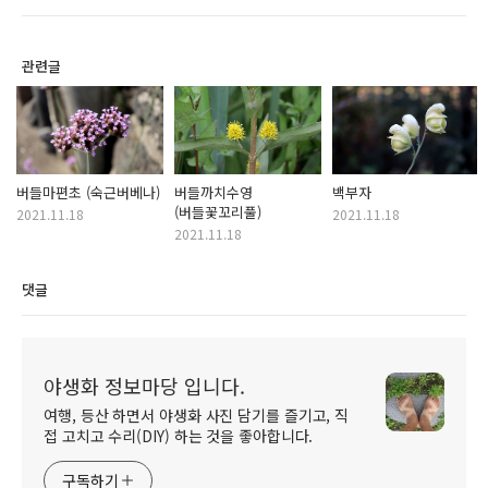
관련글
버들마편초 (숙근버베나)
버들까치수영
백부자
(버들꽃꼬리풀)
2021.11.18
2021.11.18
2021.11.18
댓글
야생화 정보마당 입니다.
여행, 등산 하면서 야생화 사진 담기를 즐기고, 직
접 고치고 수리(DIY) 하는 것을 좋아합니다.
구독하기