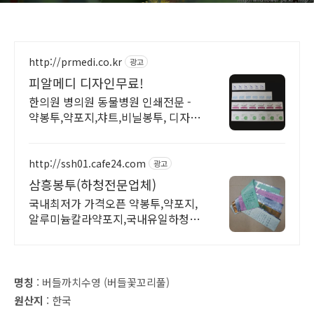
http://prmedi.co.kr
광고
피알메디 디자인무료!
한의원 병의원 동물병원 인쇄전문 -
약봉투,약포지,챠트,비닐봉투, 디자인
무료!
http://ssh01.cafe24.com
광고
삼흥봉투(하청전문업체)
국내최저가 가격오픈 약봉투,약포지,
알루미늄칼라약포지,국내유일하청전
문업체,공장특가
명칭
: 버들까치수영 (버들꽃꼬리풀)
원산지
: 한국