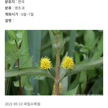
분포지
: 한국
분류
: 앵초과
개화시기
: 6월~7월
설명
:
2021-05-13 국립수목원