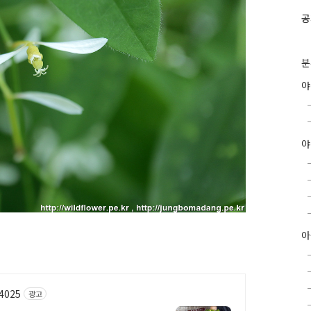
공
분
야
아
64025
광고