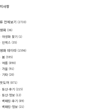
지사항
류 전체보기
(2733)
야생화
(36)
야생화 찾기
(1)
인덱스
(35)
생화 데이타
(1596)
봄
(595)
여름
(890)
가을
(91)
기타
(20)
웃도어
(871)
등산-후기
(215)
등산-정보
(12)
백패킹-후기
(89)
백패킹-정보
(21)