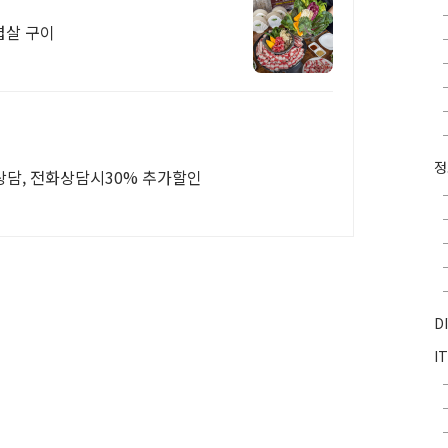
겹살 구이
P상담, 전화상담시30% 추가할인
D
I