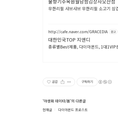
물향기수목원월남쌈김상사오산점
무한리필 샤브샤브 무한리필 소고기 삼
http://cafe.naver.com/GRACEDIA
광고
대한민국TOP 지앤디
종류별Best제품, 다이아몬드, 1대1VI
공감
구독하기
'야생화 데이타/봄'의 다른글
현재글
다이아몬드 프로스트