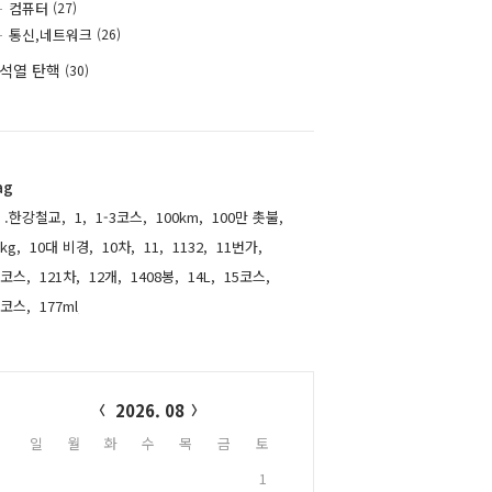
컴퓨터
(27)
통신,네트워크
(26)
석열 탄핵
(30)
ag
.한강철교,
1,
1-3코스,
100km,
100만 촛불,
kg,
10대 비경,
10차,
11,
1132,
11번가,
1코스,
121차,
12개,
1408봉,
14L,
15코스,
6코스,
177ml,
alendar
2026. 08
일
월
화
수
목
금
토
1