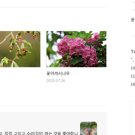
윤
T
",
10
꽃아까시나무
1
2025.07.26
1
C
, 직접 고치고 수리(DIY) 하는 것을 좋아합니