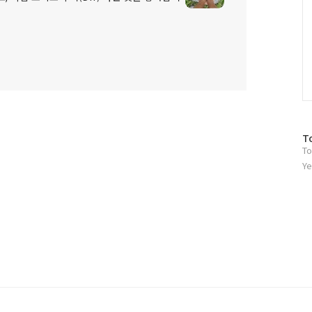
방
T
To
문
자
Ye
수