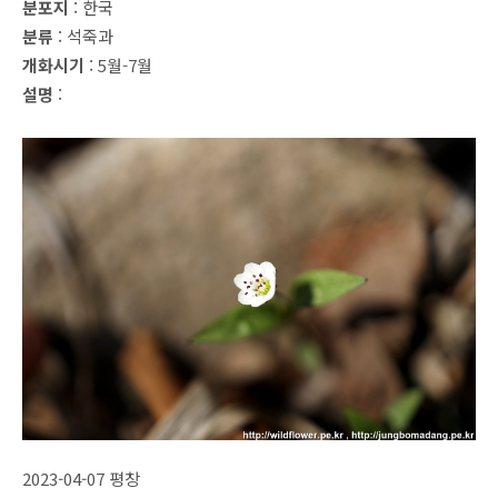
분포지
: 한국
분류
: 석죽과
개화시기
: 5월-7월
설명
:
2023-04-07 평창