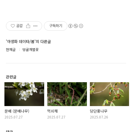
공감
구독하기
'야생화 데이타/봄'의 다른글
현재글
덩굴개별꽃
관련글
문배 (문배나무)
먹쇠채
당단풍나무
2025.07.27
2025.07.27
2025.07.26
댓글